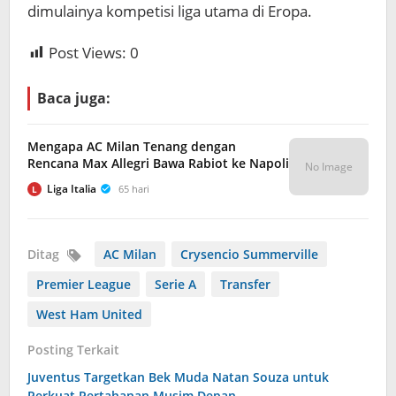
dimulainya kompetisi liga utama di Eropa.
Post Views:
0
Baca juga:
Mengapa AC Milan Tenang dengan
Rencana Max Allegri Bawa Rabiot ke Napoli
No Image
Liga Italia
65 hari
L
Ditag
AC Milan
Crysencio Summerville
Premier League
Serie A
Transfer
West Ham United
Posting Terkait
Juventus Targetkan Bek Muda Natan Souza untuk
Perkuat Pertahanan Musim Depan