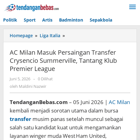
Lewati
ke
konten
Politik
Sport
Artis
Badminton
Sepakbola
Homepage
»
Liga Italia
»
AC
Milan
Masuk
AC Milan Masuk Persaingan Transfer
Persaingan
Crysencio Summerville, Tantang Klub
Transfer
Premier League
Crysencio
Summerville,
Juni 5, 2026
oleh
-
0 Dilihat
Tantang
Maldini
oleh
Maldini Nazwir
Klub
Nazwir
Premier
League
TendanganBebas.com
– 05 Juni 2026 |
AC Milan
kembali menjadi sorotan utama dalam bursa
transfer
musim panas setelah muncul sebagai
salah satu kandidat kuat untuk mengamankan
layanan winger muda West Ham United,