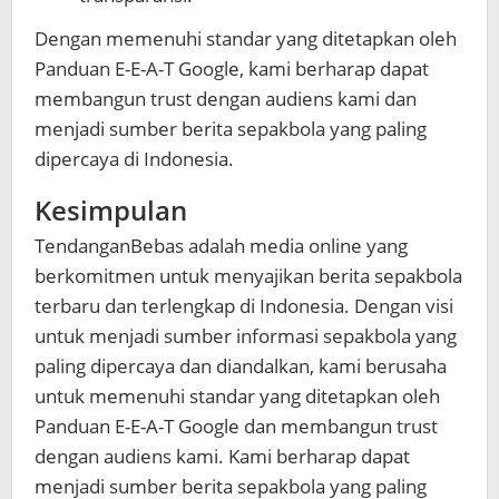
Dengan memenuhi standar yang ditetapkan oleh
Panduan E-E-A-T Google, kami berharap dapat
membangun trust dengan audiens kami dan
menjadi sumber berita sepakbola yang paling
dipercaya di Indonesia.
Kesimpulan
TendanganBebas adalah media online yang
berkomitmen untuk menyajikan berita sepakbola
terbaru dan terlengkap di Indonesia. Dengan visi
untuk menjadi sumber informasi sepakbola yang
paling dipercaya dan diandalkan, kami berusaha
untuk memenuhi standar yang ditetapkan oleh
Panduan E-E-A-T Google dan membangun trust
dengan audiens kami. Kami berharap dapat
menjadi sumber berita sepakbola yang paling