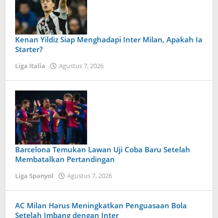
Kenan Yildiz Siap Menghadapi Inter Milan, Apakah Ia
Starter?
Liga Italia
Agustus 7, 2026
oleh
Maldini
Nazwir
Barcelona Temukan Lawan Uji Coba Baru Setelah
Membatalkan Pertandingan
Liga Spanyol
Agustus 7, 2026
oleh
Tiban
Tampanatu
Tampanatu
AC Milan Harus Meningkatkan Penguasaan Bola
Setelah Imbang dengan Inter