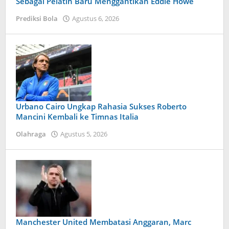
Sebagai Pelatih Baru Menggantikan Eddie Howe
Prediksi Bola
Agustus 6, 2026
oleh
Caling
Innis
Urbano Cairo Ungkap Rahasia Sukses Roberto
Mancini Kembali ke Timnas Italia
Olahraga
Agustus 5, 2026
oleh
Kolbe
Lenard
Manchester United Membatasi Anggaran, Marc