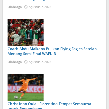
Olahraga
Agustus 7, 2026
oleh
Tiban
Tampanatu
Tampanatu
Coach Abdu Maikaba Pujikan Flying Eagles Setelah
Menang Semi Final WAFU B
Olahraga
Agustus 7, 2026
oleh
Maldini
Nazwir
Christ Inao Oulai: Fiorentina Tempat Sempurna
untuk Berkembang