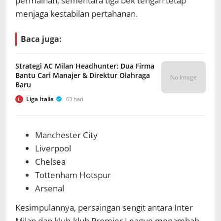
permainan, sementara tiga bek tengah tetap
menjaga kestabilan pertahanan.
Baca juga:
Strategi AC Milan Headhunter: Dua Firma
Bantu Cari Manajer & Direktur Olahraga
No Image
Baru
Liga Italia
63 hari
L
Manchester City
Liverpool
Chelsea
Tottenham Hotspur
Arsenal
Kesimpulannya, persaingan sengit antara Inter
Milan dan klub-klub Premier League menambah