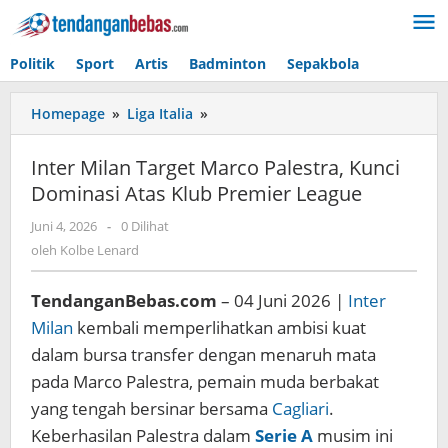
Lewati
ke
konten
Politik
Sport
Artis
Badminton
Sepakbola
Homepage
»
Liga Italia
»
Inter
Milan
Target
Inter Milan Target Marco Palestra, Kunci
Marco
Dominasi Atas Klub Premier League
Palestra,
Kunci
Juni 4, 2026
oleh
-
0 Dilihat
Dominasi
Kolbe
oleh
Kolbe Lenard
Atas
Lenard
Klub
TendanganBebas.com
– 04 Juni 2026 |
Inter
Premier
League
Milan
kembali memperlihatkan ambisi kuat
dalam bursa transfer dengan menaruh mata
pada Marco Palestra, pemain muda berbakat
yang tengah bersinar bersama
Cagliari
.
Keberhasilan Palestra dalam
Serie A
musim ini