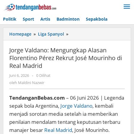
Lewati
ke
konten
Politik
Sport
Artis
Badminton
Sepakbola
Homepage
»
Liga Spanyol
»
Jorge
Valdano:
Mengungkap
Jorge Valdano: Mengungkap Alasan
Alasan
Florentino Pérez Rekrut José Mourinho di
Florentino
Real Madrid
Pérez
Rekrut
Juni 6, 2026
oleh
-
0 Dilihat
José
Maldini
oleh
Maldini Nazwir
Mourinho
Nazwir
di
Real
TendanganBebas.com
– 06 Juni 2026 | Legenda
Madrid
sepak bola Argentina,
Jorge Valdano
, kembali
menjadi sorotan media setelah ia memberikan
penilaian mendalam tentang keputusan terbaru
manajer besar
Real Madrid
, José Mourinho.