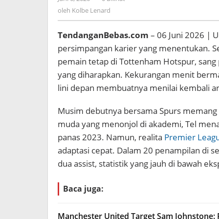
Kolbe
oleh
Kolbe Lenard
Lenard
TendanganBebas.com
– 06 Juni 2026 | U
persimpangan karier yang menentukan. S
pemain tetap di Tottenham Hotspur, sang
yang diharapkan. Kekurangan menit bermai
lini depan membuatnya menilai kembali ar
Musim debutnya bersama Spurs memang me
muda yang menonjol di akademi, Tel me
panas 2023. Namun, realita
Premier Leag
adaptasi cepat. Dalam 20 penampilan di s
dua assist, statistik yang jauh di bawah eks
Baca juga:
Manchester United Target Sam Johnstone: 