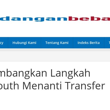
cy
Hubungi Kami
Tentang Kami
Indeks Berita
imbangkan Langkah
uth Menanti Transfer