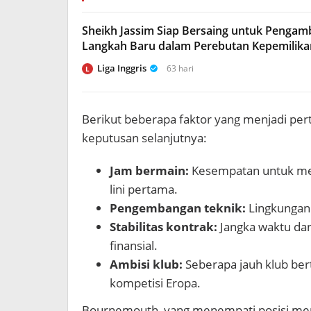
Sheikh Jassim Siap Bersaing untuk Pengamb
Langkah Baru dalam Perebutan Kepemilika
Liga Inggris
63 hari
L
Berikut beberapa faktor yang menjadi p
keputusan selanjutnya:
Jam bermain:
Kesempatan untuk menj
lini pertama.
Pengembangan teknik:
Lingkungan 
Stabilitas kontrak:
Jangka waktu da
finansial.
Ambisi klub:
Seberapa jauh klub ber
kompetisi Eropa.
Bournemouth, yang menempati posisi men