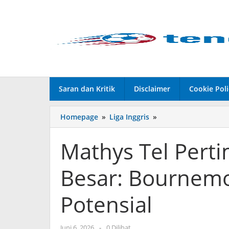
Lewati
ke
konten
Saran dan Kritik
Disclaimer
Cookie Poli
Homepage
»
Liga Inggris
»
Mathys
Tel
Pertimbangkan
Mathys Tel Pert
Langkah
Besar:
Besar: Bournemo
Bournemouth
Menanti
Transfer
Potensial
Potensial
Juni 6, 2026
oleh
-
0 Dilihat