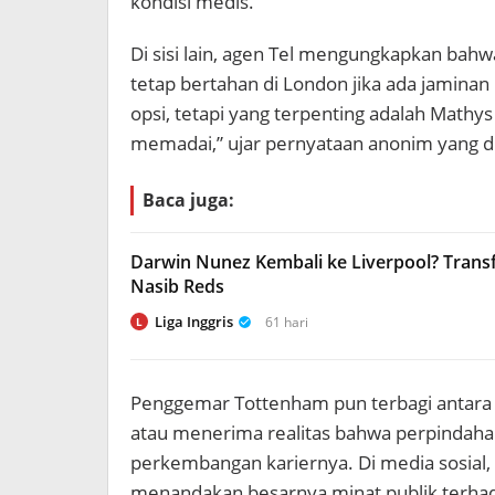
kondisi medis.
Di sisi lain, agen Tel mengungkapkan bah
tetap bertahan di London jika ada jaminan
opsi, tetapi yang terpenting adalah Mat
memadai,” ujar pernyataan anonim yang di
Baca juga:
Darwin Nunez Kembali ke Liverpool? Tran
Nasib Reds
Liga Inggris
61 hari
L
Penggemar Tottenham pun terbagi antara h
atau menerima realitas bahwa perpindah
perkembangan kariernya. Di media sosial,
menandakan besarnya minat publik terhad