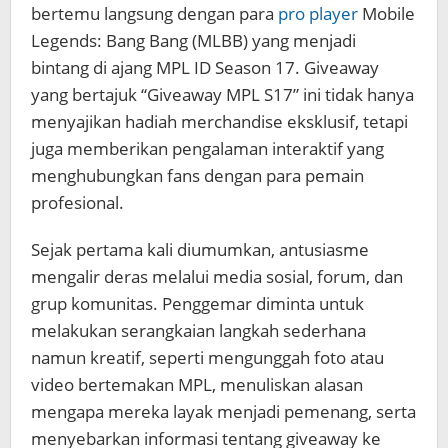
bertemu langsung dengan para
pro player
Mobile
Legends: Bang Bang (MLBB) yang menjadi
bintang di ajang MPL ID Season 17. Giveaway
yang bertajuk “Giveaway MPL S17” ini tidak hanya
menyajikan hadiah merchandise eksklusif, tetapi
juga memberikan pengalaman interaktif yang
menghubungkan fans dengan para pemain
profesional.
Sejak pertama kali diumumkan, antusiasme
mengalir deras melalui media sosial, forum, dan
grup komunitas. Penggemar diminta untuk
melakukan serangkaian langkah sederhana
namun kreatif, seperti mengunggah foto atau
video bertemakan MPL, menuliskan alasan
mengapa mereka layak menjadi pemenang, serta
menyebarkan informasi tentang giveaway ke