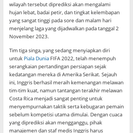
wilayah tersebut diprediksi akan mengalami
hujan lebat, badai petir, dan tingkat kelembapan
yang sangat tinggi pada sore dan malam hari
menjelang laga yang dijadwalkan pada tanggal 2
November 2023.
Tim tiga singa, yang sedang menyiapkan diri
untuk
Piala Dunia
FIFA 2022, telah menempuh
serangkaian pertandingan persiapan sejak
kedatangan mereka di Amerika Serikat. Sejauh
ini, Inggris berhasil meraih kemenangan melawan
tim-tim kuat, namun tantangan terakhir melawan
Costa Rica menjadi sangat penting untuk
menyempurnakan taktik serta kebugaran pemain
sebelum kompetisi utama dimulai. Dengan cuaca
yang diprediksi akan mengganggu, pihak
manajemen dan staf medis Inggris harus