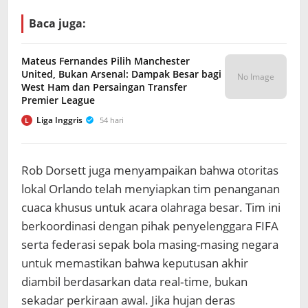
Baca juga:
Mateus Fernandes Pilih Manchester
United, Bukan Arsenal: Dampak Besar bagi
No Image
West Ham dan Persaingan Transfer
Premier League
Liga Inggris
54 hari
L
Rob Dorsett juga menyampaikan bahwa otoritas
lokal Orlando telah menyiapkan tim penanganan
cuaca khusus untuk acara olahraga besar. Tim ini
berkoordinasi dengan pihak penyelenggara FIFA
serta federasi sepak bola masing-masing negara
untuk memastikan bahwa keputusan akhir
diambil berdasarkan data real‑time, bukan
sekadar perkiraan awal. Jika hujan deras