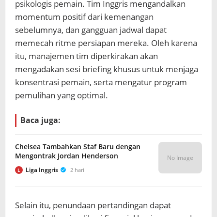
psikologis pemain. Tim Inggris mengandalkan
momentum positif dari kemenangan
sebelumnya, dan gangguan jadwal dapat
memecah ritme persiapan mereka. Oleh karena
itu, manajemen tim diperkirakan akan
mengadakan sesi briefing khusus untuk menjaga
konsentrasi pemain, serta mengatur program
pemulihan yang optimal.
Baca juga:
Chelsea Tambahkan Staf Baru dengan
Mengontrak Jordan Henderson
No Image
Liga Inggris
2 hari
L
Selain itu, penundaan pertandingan dapat