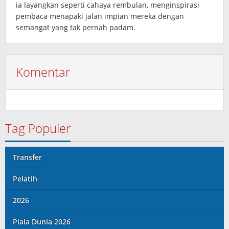
ia layangkan seperti cahaya rembulan, menginspirasi
pembaca menapaki jalan impian mereka dengan
semangat yang tak pernah padam.
Komentar
Tag Populer
Transfer
Pelatih
2026
Piala Dunia 2026