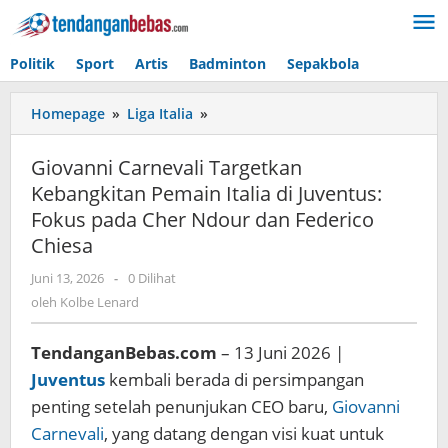
Lewati
ke
konten
Politik
Sport
Artis
Badminton
Sepakbola
Homepage
»
Liga Italia
»
Giovanni
Carnevali
Targetkan
Giovanni Carnevali Targetkan
Kebangkitan
Kebangkitan Pemain Italia di Juventus:
Pemain
Fokus pada Cher Ndour dan Federico
Italia
di
Chiesa
Juventus:
Juni 13, 2026
oleh
-
0 Dilihat
Fokus
Kolbe
oleh
Kolbe Lenard
pada
Lenard
Cher
Ndour
TendanganBebas.com
– 13 Juni 2026 |
dan
Juventus
kembali berada di persimpangan
Federico
penting setelah penunjukan CEO baru,
Giovanni
Chiesa
Carnevali
, yang datang dengan visi kuat untuk