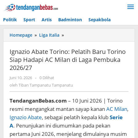
Lewati
ke
konten
Politik
Sport
Artis
Badminton
Sepakbola
Homepage
»
Liga Italia
»
Ignazio
Abate
Torino:
Ignazio Abate Torino: Pelatih Baru Torino
Pelatih
Siap Hadapi AC Milan di Laga Pembuka
Baru
2026/27
Torino
Siap
Juni 10, 2026
oleh
-
0 Dilihat
Hadapi
Tiban
oleh
Tiban Tampanatu Tampanatu
AC
Tampanatu
Milan
Tampanatu
di
TendanganBebas.com
– 10 Juni 2026 | Torino
Laga
resmi mengangkat mantan sayap kanan
AC Milan
,
Pembuka
Ignazio Abate
, sebagai pelatih kepala klub
Serie
2026/27
A
. Penunjukan ini diumumkan pada pekan
pertama Juni 2026, menjelang dimulainya musim