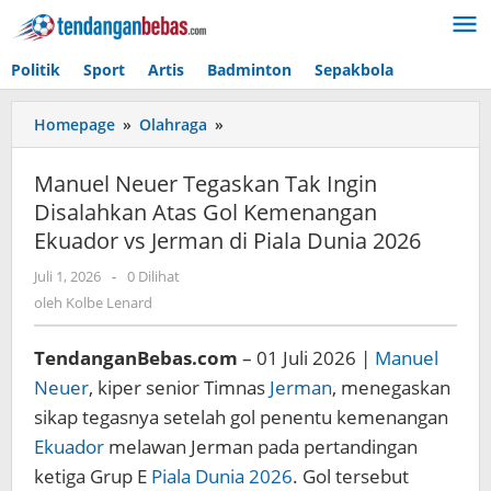
Lewati
ke
konten
Politik
Sport
Artis
Badminton
Sepakbola
Homepage
»
Olahraga
»
Manuel
Neuer
Tegaskan
Manuel Neuer Tegaskan Tak Ingin
Tak
Disalahkan Atas Gol Kemenangan
Ingin
Ekuador vs Jerman di Piala Dunia 2026
Disalahkan
Atas
Juli 1, 2026
oleh
-
0 Dilihat
Gol
Kolbe
oleh
Kolbe Lenard
Kemenangan
Lenard
Ekuador
vs
TendanganBebas.com
– 01 Juli 2026 |
Manuel
Jerman
Neuer
, kiper senior Timnas
Jerman
, menegaskan
di
sikap tegasnya setelah gol penentu kemenangan
Piala
Ekuador
melawan Jerman pada pertandingan
Dunia
2026
ketiga Grup E
Piala Dunia 2026
. Gol tersebut