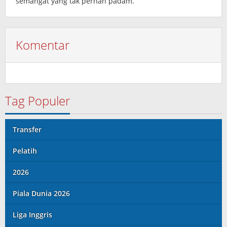
semangat yang tak pernah padam.
Komentar
Tag Populer
Transfer
Pelatih
2026
Piala Dunia 2026
Liga Inggris