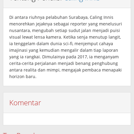
Di antara riuhnya pelabuhan Surabaya, Caling Innis
menorehkan jejaknya sebagai reporter yang menelusuri
nusantara, mengubah setiap sudut jalan menjadi puisi
visual lewat lensa kamera. Ketika senja menutup langit,
ia tenggelam dalam dunia sci‑fi, menjemput cahaya
imajinasi yang kemudian mengalir dalam tiap laporan
yang ia rangkai. Dimulainya pada 2017, ia menganyam
cerita‑cerita perjalanan menjadi benang penghubung
antara realita dan mimpi, mengajak pembaca menapaki
horizon baru.
Komentar