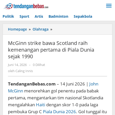
Lewati
ke
konten
Politik
Sport
Artis
Badminton
Sepakbola
Homepage
»
Olahraga
»
McGinn
strike
bawa
McGinn strike bawa Scotland raih
Scotland
kemenangan pertama di Piala Dunia
raih
sejak 1990
kemenangan
pertama
Juni 14, 2026
oleh
-
0 Dilihat
di
Caling
oleh
Caling Innis
Piala
Innis
Dunia
sejak
TendanganBebas.com
– 14 Juni 2026 |
John
1990
McGinn
menorehkan gol penentu pada babak
pertama, mengantarkan tim nasional Skotlandia
mengalahkan
Haiti
dengan skor 1-0 pada laga
pembuka Grup C
Piala Dunia 2026
. Gol tunggal itu