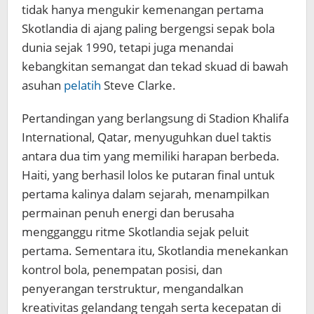
tidak hanya mengukir kemenangan pertama
Skotlandia di ajang paling bergengsi sepak bola
dunia sejak 1990, tetapi juga menandai
kebangkitan semangat dan tekad skuad di bawah
asuhan
pelatih
Steve Clarke.
Pertandingan yang berlangsung di Stadion Khalifa
International, Qatar, menyuguhkan duel taktis
antara dua tim yang memiliki harapan berbeda.
Haiti, yang berhasil lolos ke putaran final untuk
pertama kalinya dalam sejarah, menampilkan
permainan penuh energi dan berusaha
mengganggu ritme Skotlandia sejak peluit
pertama. Sementara itu, Skotlandia menekankan
kontrol bola, penempatan posisi, dan
penyerangan terstruktur, mengandalkan
kreativitas gelandang tengah serta kecepatan di