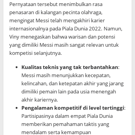
Pernyataan tersebut menimbulkan rasa
penasaran di kalangan pecinta olahraga,
mengingat Messi telah mengakhiri karier
internasionalnya pada Piala Dunia 2022. Namun,
Viny menegaskan bahwa warisan dan potensi
yang dimiliki Messi masih sangat relevan untuk
kompetisi selanjutnya.
Kualitas teknis yang tak terbantahkan
:
Messi masih menunjukkan kecepatan,
kelincahan, dan ketepatan akhir yang jarang
dimiliki pemain lain pada usia menengah
akhir kariernya.
Pengalaman kompetitif di level tertinggi
:
Partisipasinya dalam empat Piala Dunia
memberikan pemahaman taktis yang
mendalam serta kemampuan