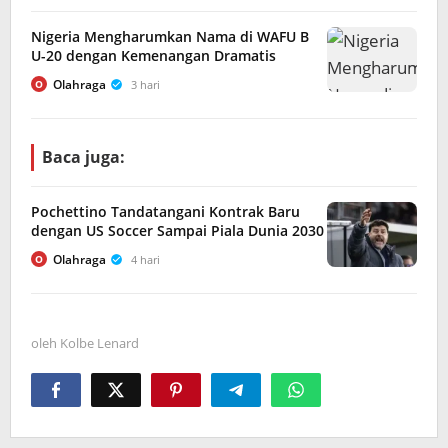
Nigeria Mengharumkan Nama di WAFU B
U-20 dengan Kemenangan Dramatis
Olahraga
3 hari
O
Baca juga:
Pochettino Tandatangani Kontrak Baru
dengan US Soccer Sampai Piala Dunia 2030
Olahraga
4 hari
O
oleh
Kolbe Lenard