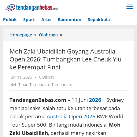
Lewati
ke
konten
Politik
Sport
Artis
Badminton
Sepakbola
Homepage
»
Olahraga
»
Moh
Zaki
Ubaidillah
Moh Zaki Ubaidillah Goyang Australia
Goyang
Open 2026: Tumbangkan Lee Cheuk Yiu
Australia
ke Perempat Final
Open
2026:
Juni 11, 2026
oleh
-
0 Dilihat
Tumbangkan
Tiban
oleh
Tiban Tampanatu Tampanatu
Lee
Tampanatu
Cheuk
Tampanatu
Yiu
TendanganBebas.com
– 11 Juni
2026
| Sydney
ke
menjadi saksi salah satu kejutan terbesar pada
Perempat
babak pertama
Australia Open 2026
BWF World
Final
Tour Super 500. Bintang muda Indonesia,
Moh
Zaki Ubaidillah
, berhasil menyingkirkan