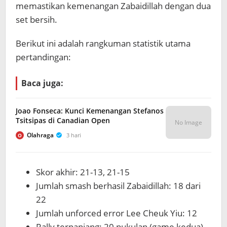
memastikan kemenangan Zabaidillah dengan dua
set bersih.
Berikut ini adalah rangkuman statistik utama
pertandingan:
Baca juga:
Joao Fonseca: Kunci Kemenangan Stefanos
Tsitsipas di Canadian Open
No Image
Olahraga
3 hari
O
Skor akhir: 21-13, 21-15
Jumlah smash berhasil Zabaidillah: 18 dari
22
Jumlah unforced error Lee Cheuk Yiu: 12
Rally terpanjang: 20 pukulan (game kedua)