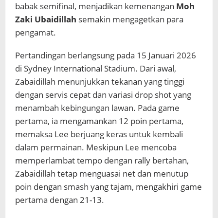
babak semifinal, menjadikan kemenangan
Moh
Zaki Ubaidillah
semakin mengagetkan para
pengamat.
Pertandingan berlangsung pada 15 Januari 2026
di Sydney International Stadium. Dari awal,
Zabaidillah menunjukkan tekanan yang tinggi
dengan servis cepat dan variasi drop shot yang
menambah kebingungan lawan. Pada game
pertama, ia mengamankan 12 poin pertama,
memaksa Lee berjuang keras untuk kembali
dalam permainan. Meskipun Lee mencoba
memperlambat tempo dengan rally bertahan,
Zabaidillah tetap menguasai net dan menutup
poin dengan smash yang tajam, mengakhiri game
pertama dengan 21-13.