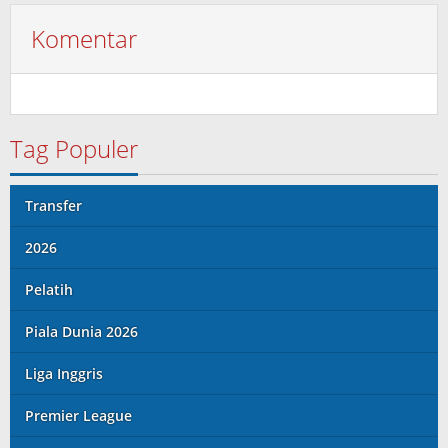
Komentar
Tag Populer
Transfer
2026
Pelatih
Piala Dunia 2026
Liga Inggris
Premier League