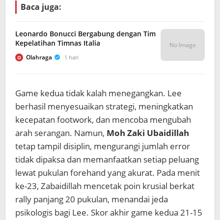
Baca juga:
Leonardo Bonucci Bergabung dengan Tim
Kepelatihan Timnas Italia
No Image
Olahraga
1 hari
O
Game kedua tidak kalah menegangkan. Lee
berhasil menyesuaikan strategi, meningkatkan
kecepatan footwork, dan mencoba mengubah
arah serangan. Namun,
Moh Zaki Ubaidillah
tetap tampil disiplin, mengurangi jumlah error
tidak dipaksa dan memanfaatkan setiap peluang
lewat pukulan forehand yang akurat. Pada menit
ke-23, Zabaidillah mencetak poin krusial berkat
rally panjang 20 pukulan, menandai jeda
psikologis bagi Lee. Skor akhir game kedua 21-15