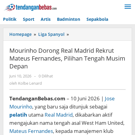
Lewati
ke
konten
Politik
Sport
Artis
Badminton
Sepakbola
Homepage
»
Liga Spanyol
»
Mourinho
Dorong
Real
Mourinho Dorong Real Madrid Rekrut
Madrid
Mateus Fernandes, Pilihan Tengah Musim
Rekrut
Depan
Mateus
Fernandes,
Juni 10, 2026
oleh
-
0 Dilihat
Pilihan
Kolbe
oleh
Kolbe Lenard
Tengah
Lenard
Musim
Depan
TendanganBebas.com
– 10 Juni 2026 |
Jose
Mourinho
, yang baru saja ditunjuk sebagai
pelatih
utama
Real Madrid
, dikabarkan aktif
mengajukan nama tengah asal West Ham United,
Mateus Fernandes
, kepada manajemen klub