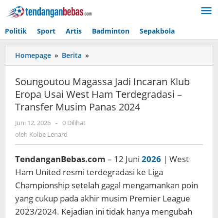
Lewati
ke
konten
Politik
Sport
Artis
Badminton
Sepakbola
Homepage
»
Berita
»
Soungoutou
Magassa
Jadi
Soungoutou Magassa Jadi Incaran Klub
Incaran
Eropa Usai West Ham Terdegradasi –
Klub
Transfer Musim Panas 2024
Eropa
Usai
Juni 12, 2026
oleh
-
0 Dilihat
West
Kolbe
oleh
Kolbe Lenard
Ham
Lenard
Terdegradasi
–
TendanganBebas.com
– 12 Juni
2026
| West
Transfer
Ham United resmi terdegradasi ke Liga
Musim
Championship setelah gagal mengamankan poin
Panas
yang cukup pada akhir musim Premier League
2024
2023/2024. Kejadian ini tidak hanya mengubah