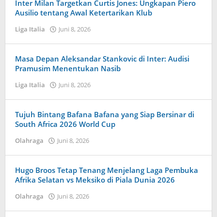
Inter Milan Targetkan Curtis Jones: Ungkapan Piero
Ausilio tentang Awal Ketertarikan Klub
Liga Italia
Juni 8, 2026
oleh
Maldini
Nazwir
Masa Depan Aleksandar Stankovic di Inter: Audisi
Pramusim Menentukan Nasib
Liga Italia
Juni 8, 2026
oleh
Kolbe
Lenard
Tujuh Bintang Bafana Bafana yang Siap Bersinar di
South Africa 2026 World Cup
Olahraga
Juni 8, 2026
oleh
Tiban
Tampanatu
Tampanatu
Hugo Broos Tetap Tenang Menjelang Laga Pembuka
Afrika Selatan vs Meksiko di Piala Dunia 2026
Olahraga
Juni 8, 2026
oleh
Maldini
Nazwir