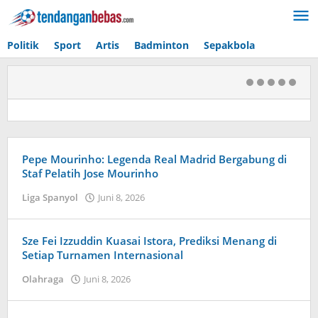
Lewati
ke
konten
Politik
Sport
Artis
Badminton
Sepakbola
TendanganBebas.com
Pepe Mourinho: Legenda Real Madrid Bergabung di
Staf Pelatih Jose Mourinho
Liga Spanyol
Juni 8, 2026
oleh
Kolbe
Lenard
Sze Fei Izzuddin Kuasai Istora, Prediksi Menang di
Setiap Turnamen Internasional
Olahraga
Juni 8, 2026
oleh
Maldini
Nazwir