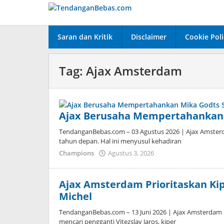
Lewati
ke
konten
Saran dan Kritik
Disclaimer
Cookie Poli
Tag:
Ajax Amsterdam
Ajax Berusaha Mempertahankan
TendanganBebas.com – 03 Agustus 2026 | Ajax Amster
tahun depan. Hal ini menyusul kehadiran
Champions
Agustus 3, 2026
oleh
Tiban
Tampanatu
Tampanatu
Ajax Amsterdam Prioritaskan K
Michel
TendanganBebas.com – 13 Juni 2026 | Ajax Amsterdam 
mencari pengganti Vitezslav Jaros, kiper