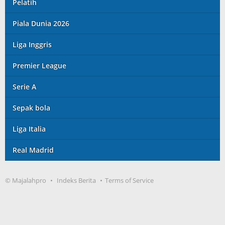
Pelatih
Piala Dunia 2026
Liga Inggris
Premier League
Serie A
Sepak bola
Liga Italia
Real Madrid
© Majalahpro
Indeks Berita
Terms of Service