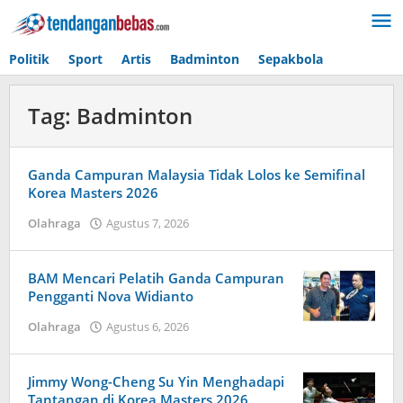
Lewati
ke
konten
Politik
Sport
Artis
Badminton
Sepakbola
Tag:
Badminton
Ganda Campuran Malaysia Tidak Lolos ke Semifinal
Korea Masters 2026
Olahraga
Agustus 7, 2026
oleh
Kolbe
Lenard
BAM Mencari Pelatih Ganda Campuran
Pengganti Nova Widianto
Olahraga
Agustus 6, 2026
oleh
Tiban
Tampanatu
Tampanatu
Jimmy Wong-Cheng Su Yin Menghadapi
Tantangan di Korea Masters 2026