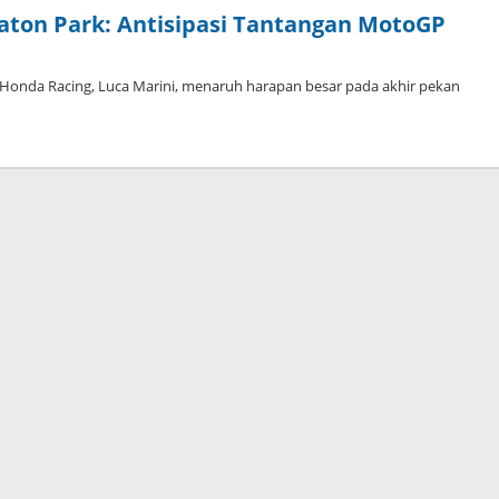
laton Park: Antisipasi Tantangan MotoGP
onda Racing, Luca Marini, menaruh harapan besar pada akhir pekan