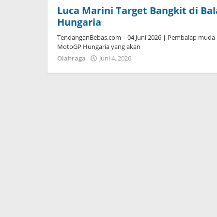
Tampanatu
Luca Marini Target Bangkit di Ba
Hungaria
TendanganBebas.com – 04 Juni 2026 | Pembalap muda H
MotoGP Hungaria yang akan
Olahraga
Juni 4, 2026
oleh
Tiban
Tampanatu
Tampanatu