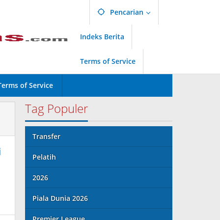
Pencarian
Indeks Berita
Terms of Service
Terms of Service
Tag Populer
Transfer
i
Pelatih
2026
Piala Dunia 2026
Premier League