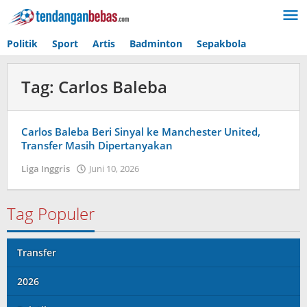
Lewati
ke
konten
Politik
Sport
Artis
Badminton
Sepakbola
Tag:
Carlos Baleba
Carlos Baleba Beri Sinyal ke Manchester United,
Transfer Masih Dipertanyakan
Liga Inggris
Juni 10, 2026
oleh
Tiban
Tampanatu
Tampanatu
Tag Populer
Transfer
2026