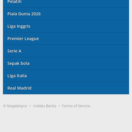
Pelatih
Piala Dunia 2026
Liga Inggris
Premier League
Serie A
Sepak bola
Liga Italia
Real Madrid
© Majalahpro
Indeks Berita
Terms of Service