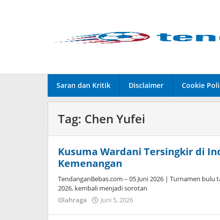
Lewati
ke
konten
Saran dan Kritik
Disclaimer
Cookie Poli
Tag:
Chen Yufei
Kusuma Wardani Tersingkir di In
Kemenangan
TendanganBebas.com – 05 Juni 2026 | Turnamen bulu ta
2026, kembali menjadi sorotan
Olahraga
Juni 5, 2026
oleh
Caling
Innis