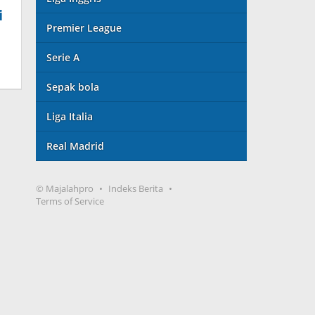
i
Premier League
Serie A
Sepak bola
Liga Italia
Real Madrid
© Majalahpro
Indeks Berita
Terms of Service