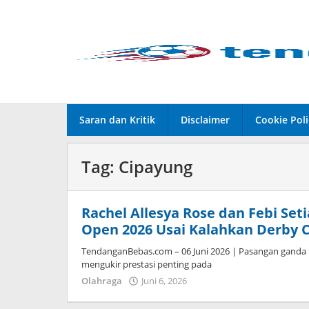
Lewati
ke
konten
Saran dan Kritik
Disclaimer
Cookie Poli
Tag:
Cipayung
Rachel Allesya Rose dan Febi Set
Open 2026 Usai Kalahkan Derby 
TendanganBebas.com – 06 Juni 2026 | Pasangan ganda pu
mengukir prestasi penting pada
Olahraga
Juni 6, 2026
oleh
Maldini
Nazwir