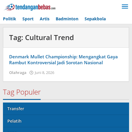
Lewati
ke
konten
Politik
Sport
Artis
Badminton
Sepakbola
Tag:
Cultural Trend
Denmark Mullet Championship: Mengangkat Gaya
Rambut Kontroversial Jadi Sorotan Nasional
Olahraga
Juni 8, 2026
oleh
Tiban
Tampanatu
Tampanatu
Tag Populer
Transfer
Pelatih