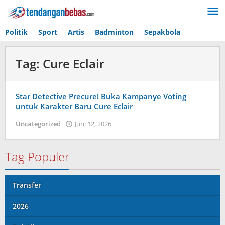
Lewati
ke
konten
Politik
Sport
Artis
Badminton
Sepakbola
Tag:
Cure Eclair
Star Detective Precure! Buka Kampanye Voting
untuk Karakter Baru Cure Eclair
Uncategorized
Juni 12, 2026
oleh
Kolbe
Lenard
Tag Populer
Transfer
2026