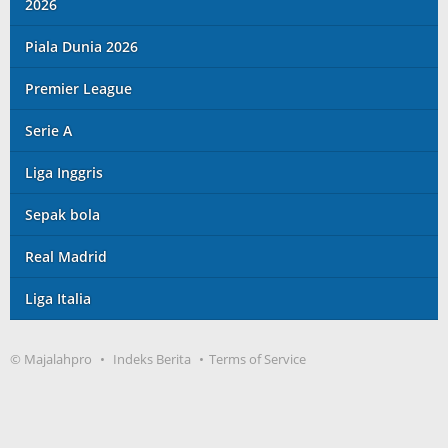
2026
Piala Dunia 2026
Premier League
Serie A
Liga Inggris
Sepak bola
Real Madrid
Liga Italia
© Majalahpro
Indeks Berita
Terms of Service