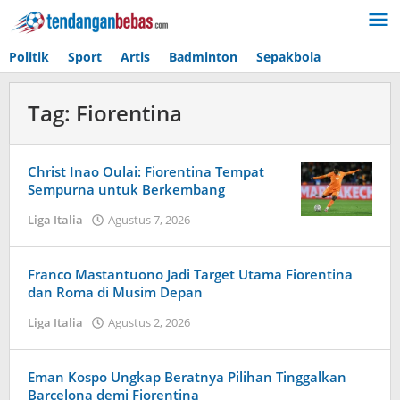
Lewati
ke
konten
Politik
Sport
Artis
Badminton
Sepakbola
Tag:
Fiorentina
Christ Inao Oulai: Fiorentina Tempat
Sempurna untuk Berkembang
Liga Italia
Agustus 7, 2026
oleh
Tiban
Tampanatu
Tampanatu
Franco Mastantuono Jadi Target Utama Fiorentina
dan Roma di Musim Depan
Liga Italia
Agustus 2, 2026
oleh
Maldini
Nazwir
Eman Kospo Ungkap Beratnya Pilihan Tinggalkan
Barcelona demi Fiorentina