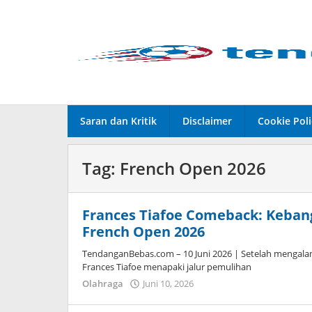
Lewati
ke
konten
Saran dan Kritik
Disclaimer
Cookie Poli
Tag:
French Open 2026
Frances Tiafoe Comeback: Kebang
French Open 2026
TendanganBebas.com – 10 Juni 2026 | Setelah mengala
Frances Tiafoe menapaki jalur pemulihan
Olahraga
Juni 10, 2026
oleh
Caling
Innis