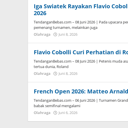
Iga Swiatek Rayakan Flavio Cobol
2026
TendanganBebas.com – 08 Juni 2026 | Pada upacara pen
pemenang turnamen, melainkan juga
Olahraga
Juni 8, 2026
oleh
Tiban
Tampanatu
Tampanatu
Flavio Cobolli Curi Perhatian di 
TendanganBebas.com – 08 Juni 2026 | Petenis muda asal 
tertua dunia, Roland
Olahraga
Juni 8, 2026
oleh
Maldini
Nazwir
French Open 2026: Matteo Arnaldi
TendanganBebas.com – 06 Juni 2026 | Turnamen Grand 
babak semifinal mengalami
Olahraga
Juni 6, 2026
oleh
Maldini
Nazwir