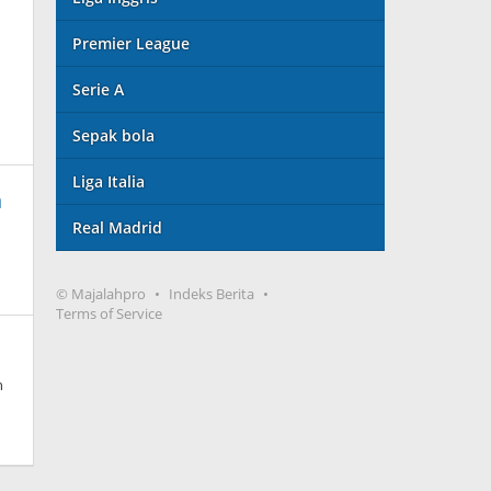
Premier League
Serie A
Sepak bola
Liga Italia
a
Real Madrid
© Majalahpro
Indeks Berita
Terms of Service
h