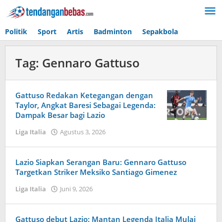
Lewati
ke
konten
Politik
Sport
Artis
Badminton
Sepakbola
Tag:
Gennaro Gattuso
Gattuso Redakan Ketegangan dengan
Taylor, Angkat Baresi Sebagai Legenda:
Dampak Besar bagi Lazio
Liga Italia
Agustus 3, 2026
oleh
Caling
Innis
Lazio Siapkan Serangan Baru: Gennaro Gattuso
Targetkan Striker Meksiko Santiago Gimenez
Liga Italia
Juni 9, 2026
oleh
Maldini
Nazwir
Gattuso debut Lazio: Mantan Legenda Italia Mulai