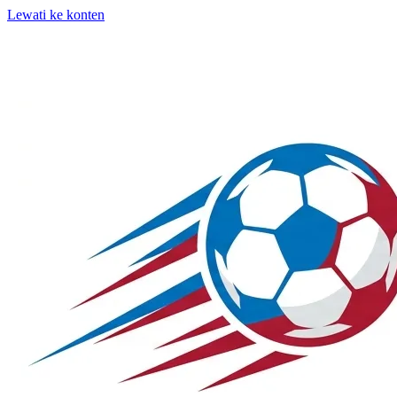
Lewati ke konten