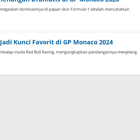
menegaskan dominasinya di papan skor Formula 1 setelah mencatatkan
Jadi Kunci Favorit di GP Monaco 2024
pembalap muda Red Bull Racing, mengungkapkan pandangannya menjelang