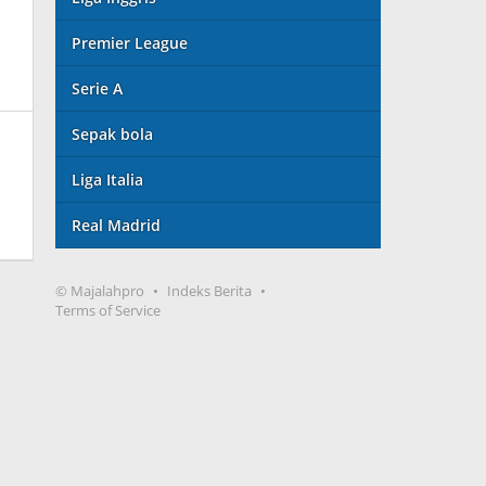
Premier League
Serie A
Sepak bola
Liga Italia
Real Madrid
© Majalahpro
Indeks Berita
Terms of Service