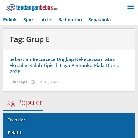
Lewati
ke
konten
Politik
Sport
Artis
Badminton
Sepakbola
Tag:
Grup E
Sebastian Beccacece Ungkap Kekecewaan atas
Ekuador Kalah Tipis di Laga Pembuka Piala Dunia
2026
Olahraga
Juni 15, 2026
oleh
Kolbe
Lenard
Tag Populer
Transfer
Pelatih