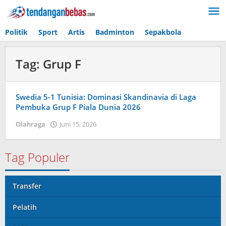
Lewati
ke
konten
Politik
Sport
Artis
Badminton
Sepakbola
Tag:
Grup F
Swedia 5-1 Tunisia: Dominasi Skandinavia di Laga
Pembuka Grup F Piala Dunia 2026
Olahraga
Juni 15, 2026
oleh
Tiban
Tampanatu
Tampanatu
Tag Populer
Transfer
Pelatih