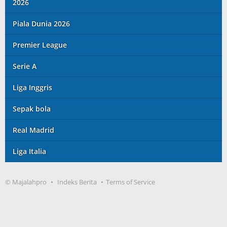
2026
Piala Dunia 2026
Premier League
Serie A
Liga Inggris
Sepak bola
Real Madrid
Liga Italia
© Majalahpro
Indeks Berita
Terms of Service