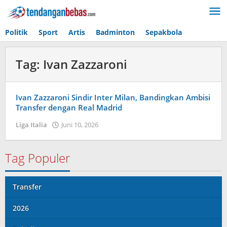
Lewati
ke
konten
Politik
Sport
Artis
Badminton
Sepakbola
Tag:
Ivan Zazzaroni
Ivan Zazzaroni Sindir Inter Milan, Bandingkan Ambisi
Transfer dengan Real Madrid
Liga Italia
Juni 10, 2026
oleh
Caling
Innis
Tag Populer
Transfer
2026