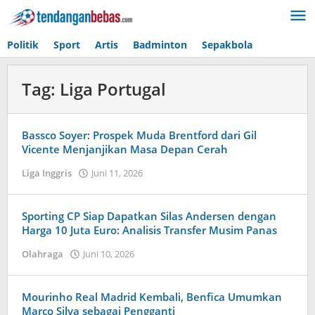
Lewati
ke
konten
Politik
Sport
Artis
Badminton
Sepakbola
Tag:
Liga Portugal
Bassco Soyer: Prospek Muda Brentford dari Gil
Vicente Menjanjikan Masa Depan Cerah
Liga Inggris
Juni 11, 2026
oleh
Tiban
Tampanatu
Tampanatu
Sporting CP Siap Dapatkan Silas Andersen dengan
Harga 10 Juta Euro: Analisis Transfer Musim Panas
Olahraga
Juni 10, 2026
oleh
Caling
Innis
Mourinho Real Madrid Kembali, Benfica Umumkan
Marco Silva sebagai Pengganti