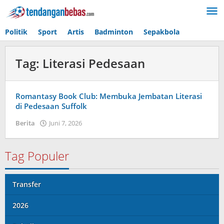
Lewati
ke
konten
Politik
Sport
Artis
Badminton
Sepakbola
Tag:
Literasi Pedesaan
Romantasy Book Club: Membuka Jembatan Literasi
di Pedesaan Suffolk
Berita
Juni 7, 2026
oleh
Caling
Innis
Tag Populer
Transfer
2026