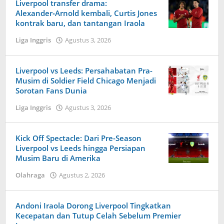
Tampanatu
Liverpool transfer drama:
Alexander‑Arnold kembali, Curtis Jones
kontrak baru, dan tantangan Iraola
Liga Inggris
Agustus 3, 2026
oleh
Maldini
Nazwir
Liverpool vs Leeds: Persahabatan Pra-
Musim di Soldier Field Chicago Menjadi
Sorotan Fans Dunia
Liga Inggris
Agustus 3, 2026
oleh
Caling
Innis
Kick Off Spectacle: Dari Pre-Season
Liverpool vs Leeds hingga Persiapan
Musim Baru di Amerika
Olahraga
Agustus 2, 2026
oleh
Caling
Innis
Andoni Iraola Dorong Liverpool Tingkatkan
Kecepatan dan Tutup Celah Sebelum Premier