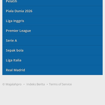
Pelatih
Piala Dunia 2026
Liga Inggris
Premier League
Serie A
Sepak bola
Liga Italia
Real Madrid
© Majalahpro
Indeks Berita
Terms of Service