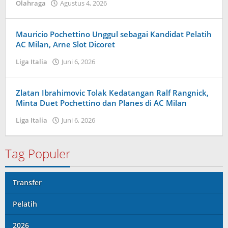
Olahraga
Agustus 4, 2026
oleh
Caling
Innis
Mauricio Pochettino Unggul sebagai Kandidat Pelatih
AC Milan, Arne Slot Dicoret
Liga Italia
Juni 6, 2026
oleh
Tiban
Tampanatu
Tampanatu
Zlatan Ibrahimovic Tolak Kedatangan Ralf Rangnick,
Minta Duet Pochettino dan Planes di AC Milan
Liga Italia
Juni 6, 2026
oleh
Kolbe
Lenard
Tag Populer
Transfer
Pelatih
2026