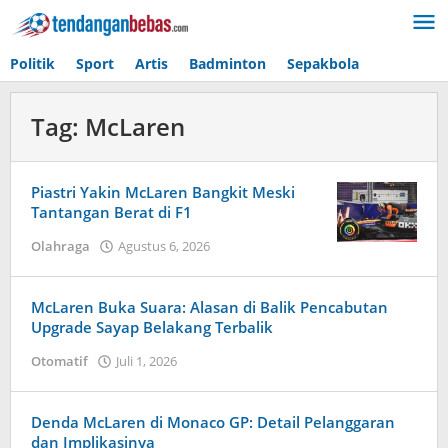
Lewati
ke
konten
Politik
Sport
Artis
Badminton
Sepakbola
Tag:
McLaren
Piastri Yakin McLaren Bangkit Meski
Tantangan Berat di F1
Olahraga
Agustus 6, 2026
oleh
Kolbe
Lenard
McLaren Buka Suara: Alasan di Balik Pencabutan
Upgrade Sayap Belakang Terbalik
Otomatif
Juli 1, 2026
oleh
Caling
Innis
Denda McLaren di Monaco GP: Detail Pelanggaran
dan Implikasinya