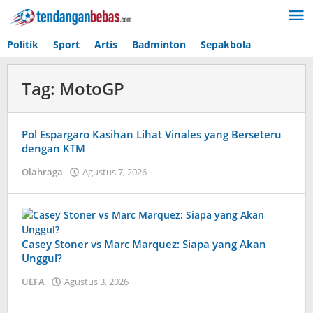
Lewati
ke
konten
Politik
Sport
Artis
Badminton
Sepakbola
Tag:
MotoGP
Pol Espargaro Kasihan Lihat Vinales yang Berseteru
dengan KTM
Olahraga
Agustus 7, 2026
oleh
Tiban
Tampanatu
Tampanatu
Casey Stoner vs Marc Marquez: Siapa yang Akan
Unggul?
UEFA
Agustus 3, 2026
oleh
Kolbe
Lenard