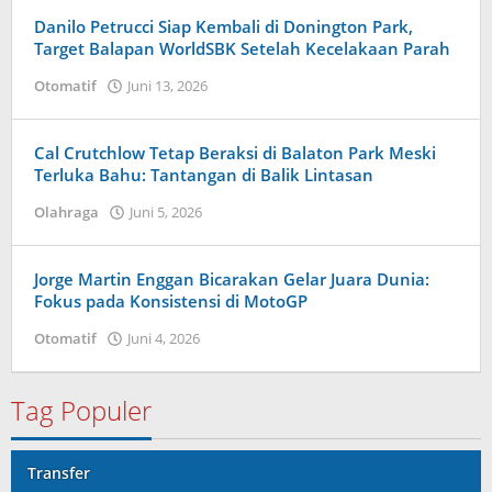
Innis
Danilo Petrucci Siap Kembali di Donington Park,
Target Balapan WorldSBK Setelah Kecelakaan Parah
Otomatif
Juni 13, 2026
oleh
Maldini
Nazwir
Cal Crutchlow Tetap Beraksi di Balaton Park Meski
Terluka Bahu: Tantangan di Balik Lintasan
Olahraga
Juni 5, 2026
oleh
Tiban
Tampanatu
Tampanatu
Jorge Martin Enggan Bicarakan Gelar Juara Dunia:
Fokus pada Konsistensi di MotoGP
Otomatif
Juni 4, 2026
oleh
Tiban
Tampanatu
Tampanatu
Tag Populer
Transfer