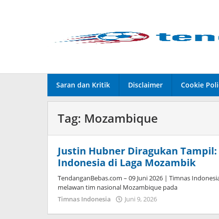
Lewati
ke
konten
Saran dan Kritik
Disclaimer
Cookie Poli
Tag:
Mozambique
Justin Hubner Diragukan Tampil
Indonesia di Laga Mozambik
TendanganBebas.com – 09 Juni 2026 | Timnas Indonesi
melawan tim nasional Mozambique pada
Timnas Indonesia
Juni 9, 2026
oleh
Tiban
Tampanatu