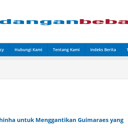
cy
Hubungi Kami
Tentang Kami
Indeks Berita
lhinha untuk Menggantikan Guimaraes yang