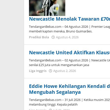
Newcastle Menolak Tawaran £70m
TendanganBebas.com – 04 Agustus 2026 | Premier Leag
membeli kapten mereka, Bruno Guimarães.
Prediksi Bola
Agustus 4, 2026
oleh
Tiban
Tampanatu
Tampanatu
Newcastle United Aktifkan Klaus
TendanganBebas.com – 02 Agustus 2026 | Newcastle U
senilai £25 juta untuk mengamankan jasa
Liga Inggris
Agustus 2, 2026
oleh
Maldini
Nazwir
Eddie Howe Kehilangan Kendali d
Mengubah Segalanya
TendanganBebas.com – 31 Juli 2026 | Ketika musim 202
melambung tinggi. Kepala pelatih