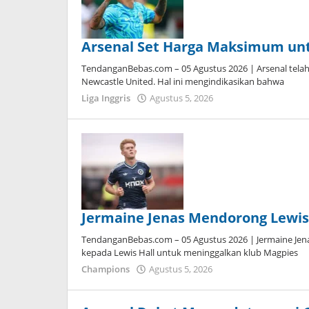
Arsenal Set Harga Maksimum un
TendanganBebas.com – 05 Agustus 2026 | Arsenal te
Newcastle United. Hal ini mengindikasikan bahwa
Liga Inggris
Agustus 5, 2026
oleh
Maldini
Nazwir
Jermaine Jenas Mendorong Lewis
TendanganBebas.com – 05 Agustus 2026 | Jermaine Je
kepada Lewis Hall untuk meninggalkan klub Magpies
Champions
Agustus 5, 2026
oleh
Maldini
Nazwir