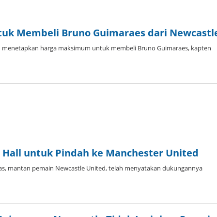
tuk Membeli Bruno Guimaraes dari Newcastl
lah menetapkan harga maksimum untuk membeli Bruno Guimaraes, kapten
 Hall untuk Pindah ke Manchester United
nas, mantan pemain Newcastle United, telah menyatakan dukungannya