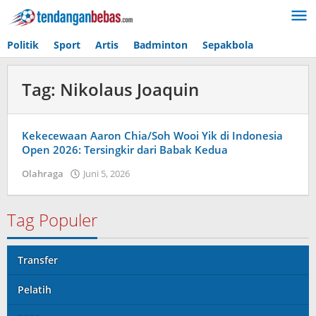
Lewati
ke
konten
Politik
Sport
Artis
Badminton
Sepakbola
Tag:
Nikolaus Joaquin
Kekecewaan Aaron Chia/Soh Wooi Yik di Indonesia
Open 2026: Tersingkir dari Babak Kedua
Olahraga
Juni 5, 2026
oleh
Kolbe
Lenard
Tag Populer
Transfer
Pelatih