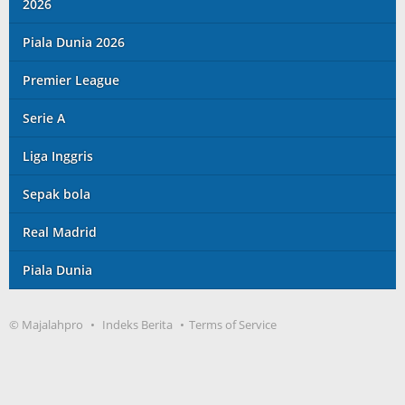
2026
Piala Dunia 2026
Premier League
Serie A
Liga Inggris
Sepak bola
Real Madrid
Piala Dunia
© Majalahpro
Indeks Berita
Terms of Service