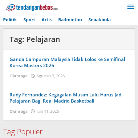
Lewati
ke
konten
Politik
Sport
Artis
Badminton
Sepakbola
Tag:
Pelajaran
Ganda Campuran Malaysia Tidak Lolos ke Semifinal
Korea Masters 2026
Olahraga
Agustus 7, 2026
oleh
Kolbe
Lenard
Rudy Fernandez: Kegagalan Musim Lalu Harus Jadi
Pelajaran Bagi Real Madrid Basketball
Olahraga
Juni 11, 2026
oleh
Maldini
Nazwir
Tag Populer