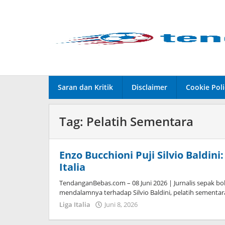
Lewati
ke
konten
Saran dan Kritik
Disclaimer
Cookie Poli
Tag:
Pelatih Sementara
Enzo Bucchioni Puji Silvio Baldin
Italia
TendanganBebas.com – 08 Juni 2026 | Jurnalis sepak bol
mendalamnya terhadap Silvio Baldini, pelatih sementar
Liga Italia
Juni 8, 2026
oleh
Tiban
Tampanatu