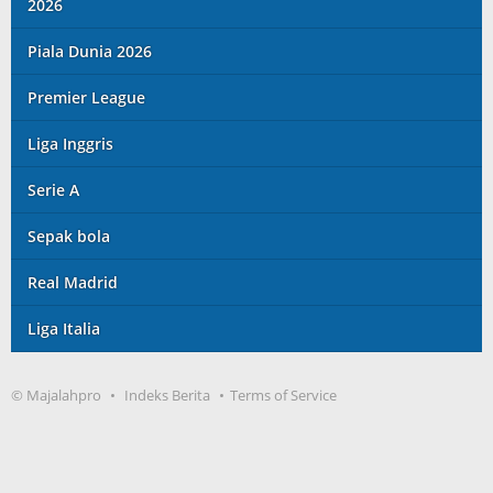
2026
Piala Dunia 2026
Premier League
Liga Inggris
Serie A
Sepak bola
Real Madrid
Liga Italia
© Majalahpro
Indeks Berita
Terms of Service